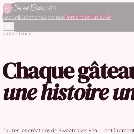
Sweet Cakes 974
SC
Accueil
Créations
À propos
Demander un devis
CRÉATIONS
Chaque gâtea
une histoire u
Toutes les créations de Sweetcakes 974 — entièrement 